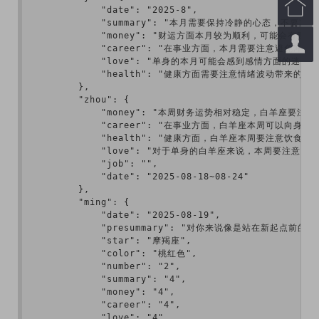

            "date": "2025-8",

            "summary": "本月需要保持冷静的心
            "money": "财运方面本月较为顺利，可能

            "career": "在事业方面，本月需要注
            "love": "单身的本月可能会感到感情方
            "health": "健康方面需要注意情绪波动
        },

        "zhou": {

            "money": "本周财务运势相对稳定，
            "career": "在事业方面，白羊座本
            "health": "健康方面，白羊座本周
            "love": "对于单身的白羊座来说，本
            "job": "",

            "date": "2025-08-18~08-24"

        },

        "ming": {

            "date": "2025-08-19",

            "presummary": "对你来说像
            "star": "摩羯座",

            "color": "桃红色",

            "number": "2",

            "summary": "4",

            "money": "4",

            "career": "4",

            "love": "4",
