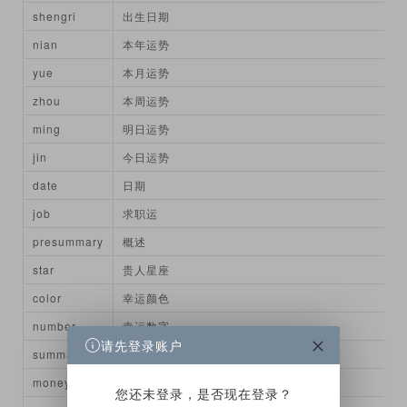
shengri
出生日期
nian
本年运势
yue
本月运势
zhou
本周运势
ming
明日运势
jin
今日运势
date
日期
job
求职运
presummary
概述
star
贵人星座
color
幸运颜色
number
幸运数字
请先登录账户
summary
综合运势
money
财运运势
您还未登录，是否现在登录？