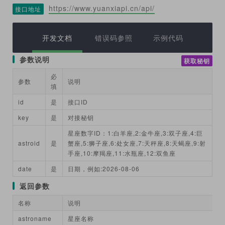
https://www.yuanxiapi.cn/api/
接口地址
开发文档
错误码参照
示例代码
参数说明
获取秘钥
必
参数
说明
填
id
是
接口ID
key
是
对接秘钥
星座数字ID：1:白羊座,2:金牛座,3:双子座,4:巨
astroid
是
蟹座,5:狮子座,6:处女座,7:天秤座,8:天蝎座,9:射
手座,10:摩羯座,11:水瓶座,12:双鱼座
date
是
日期，例如:2026-08-06
返回参数
名称
说明
astroname
星座名称