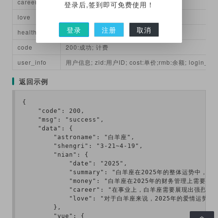
career
工作运势
登录后,签到即可免费使用！
love
爱情运势
登录
注册
取消
health
健康运势
code
200:成功; 计费
user_info
用户信息; zid:用户ID; cost:单价;rmb:余额; login_t
返回示例
{

    "code": 200,

    "msg": "success",

    "data": {

        "astroname": "白羊座",

        "shengri": "3-21~4-19",

        "nian": {

            "date": "2025",

            "summary": "白羊座在2025年
            "money": "白羊座在2025年的财务
            "career": "在事业上，白羊座需要
            "love": "对于白羊座来说，2025
        },

        "yue": {
