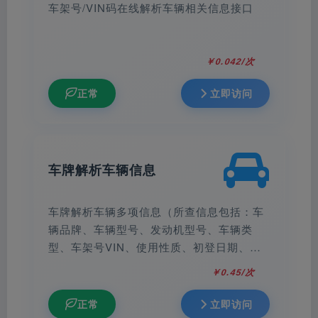
车架号/VIN码在线解析车辆相关信息接口
￥0.042/次
正常
立即访问
车牌解析车辆信息
车牌解析车辆多项信息（所查信息包括：车
辆品牌、车辆型号、发动机型号、车辆类
型、车架号VIN、使用性质、初登日期、汽
车排量、汽车马力、功率、轴数、轴距等基
￥0.45/次
础信息） 提示、新上牌没超过半年、车牌发
生过户但交强险没过户，或者过户信息未更
正常
立即访问
新，这种情况的是过户前的信息（比如去年